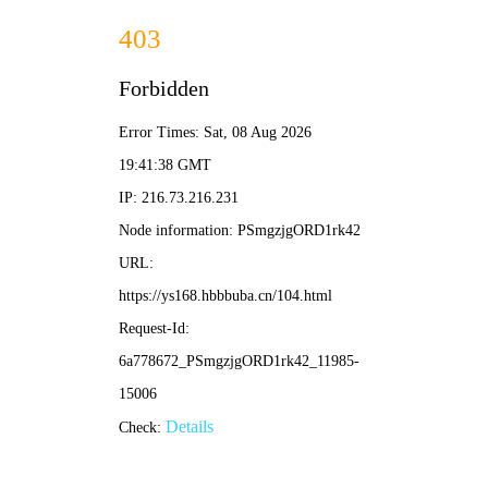
牛牛影视
·HD
🔍 搜索
‹
›